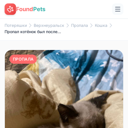
Found
Pets
Потеряшки
Верхнеуральск
Пропала
Кошка
Пропал котёнок был последний р...
ПРОПАЛА