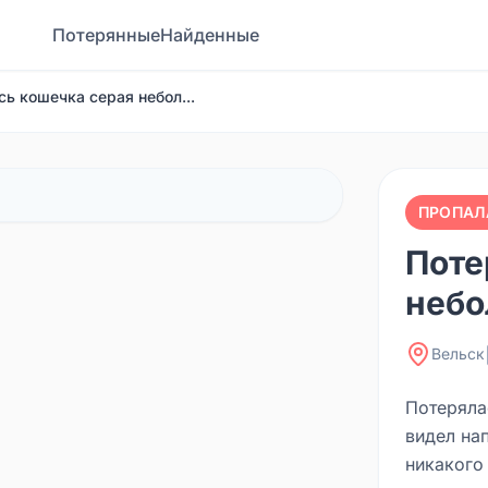
Потерянные
Найденные
ь кошечка серая небол...
ПРОПАЛ
Поте
небол
Вельск
Потеряла
видел на
никакого