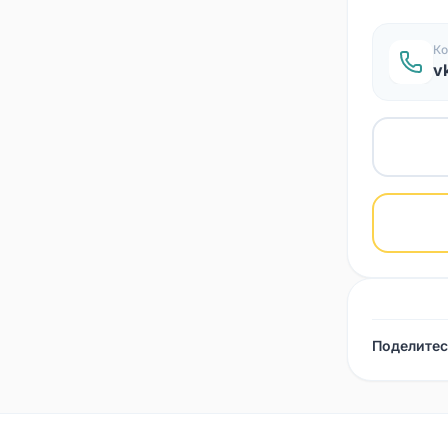
Ко
v
Поделитес