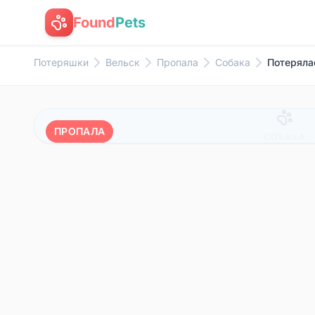
Found
Pets
Потеряшки
Вельск
Пропала
Собака
Потерялас
ПРОПАЛА
СОБАКА