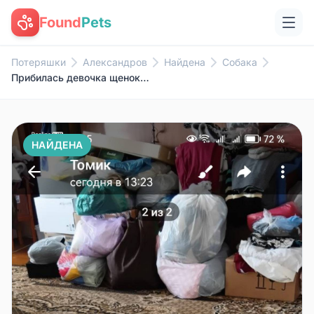
Found
Pets
Потеряшки
Александров
Найдена
Собака
Прибилась девочка щенок с ошей...
НАЙДЕНА