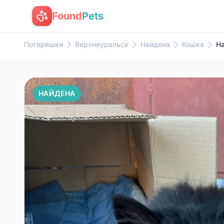
Found
Pets
Потеряшки
Верхнеуральск
Найдена
Кошка
На
НАЙДЕНА