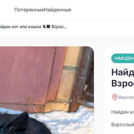
Потерянные
Найденные
йден кот или кошка 🐈‍⬛ Взрос...
НАЙДЕН
Найд
Взрос
Верхне
Найден ко
Взрослый