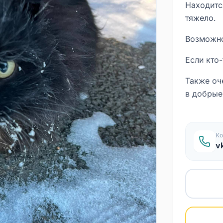
Находитс
тяжело.
Возможно
Если кто-
Также оч
в добрые
8908055
Ко
v