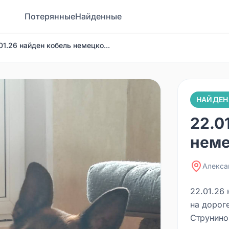
Потерянные
Найденные
01.26 найден кобель немецко...
НАЙДЕН
22.0
неме
Алекса
22.01.26
на дороге
Струнино