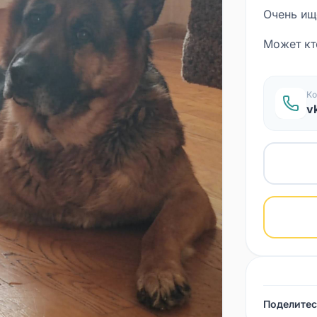
Очень ищ
Может кто
Ко
v
Поделитес