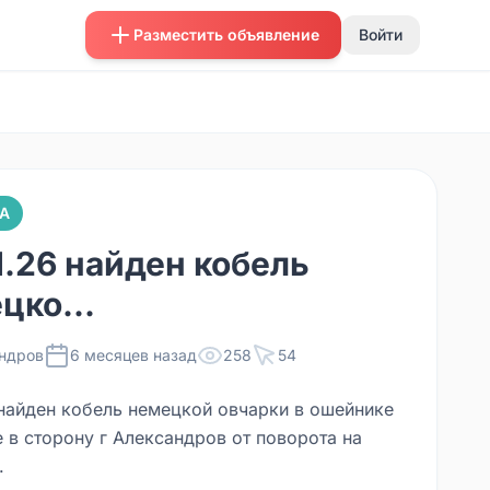
Разместить объявление
Войти
А
1.26 найден кобель
цко...
ндров
6 месяцев назад
258
54
 найден кобель немецкой овчарки в ошейнике
 в сторону г Александров от поворота на
.