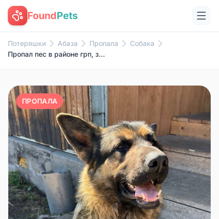
Found
Pets
Потеряшки
Абаза
Пропала
Собака
Пропал пес в районе грп, затон...
ПРОПАЛА