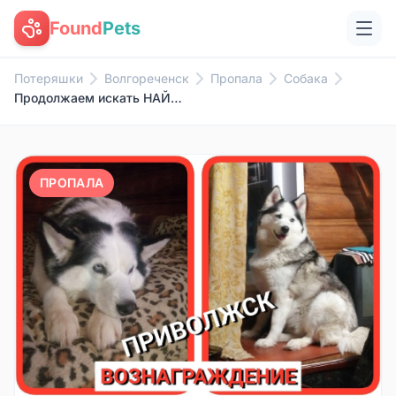
Found
Pets
Потеряшки
Волгореченск
Пропала
Собака
Продолжаем искать НАЙДУ!!! Соб...
ПРОПАЛА