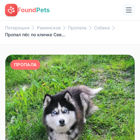
Found
Pets
Потеряшки
Раменское
Пропала
Собака
Пропал пёс по кличке Север Не....
ПРОПАЛА