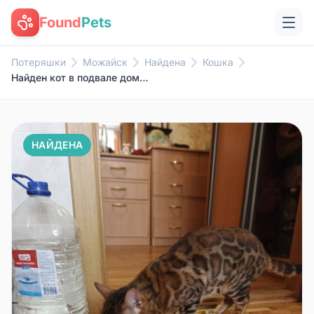
Found
Pets
Потеряшки
Можайск
Найдена
Кошка
Найден кот в подвале дома по.....
НАЙДЕНА