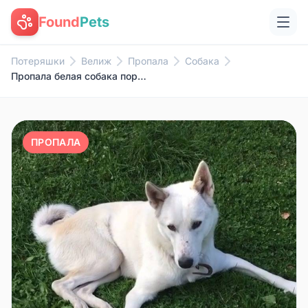
Found
Pets
Потеряшки
Велиж
Пропала
Собака
Пропала белая собака породы ла...
ПРОПАЛА