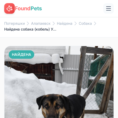
Found
Pets
Потеряшки
Алапаевск
Найдена
Собака
Найдена собака (кобель) Умный,...
НАЙДЕНА