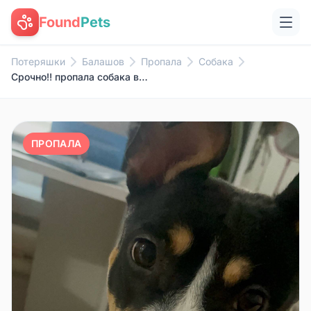
Found
Pets
Потеряшки
Балашов
Пропала
Собака
Срочно‼️ пропала собака в райо...
ПРОПАЛА