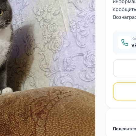
информац
сообщить 
Вознагра
Ко
v
Поделитес