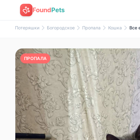
Found
Pets
Потеряшки
Богородское
Пропала
Кошка
Все 
ПРОПАЛА