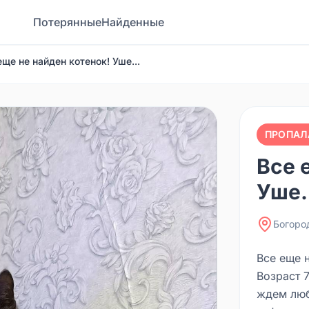
Потерянные
Найденные
еще не найден котенок! Уше...
ПРОПАЛ
Все 
Уше.
Богоро
Все еще н
Возраст 7
ждем люб