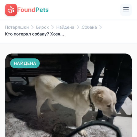
Found
Pets
Потеряшки
Бирск
Найдена
Собака
Кто потерял собаку? Хозяин, от...
НАЙДЕНА