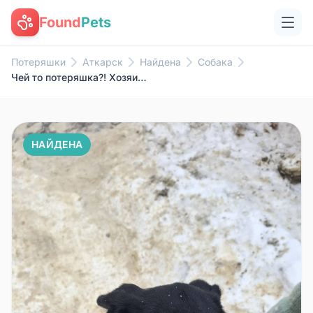
Found
Pets
Потеряшки
Аткарск
Найдена
Собака
Чей то потеряшка?! Хозяин найд...
НАЙДЕНА