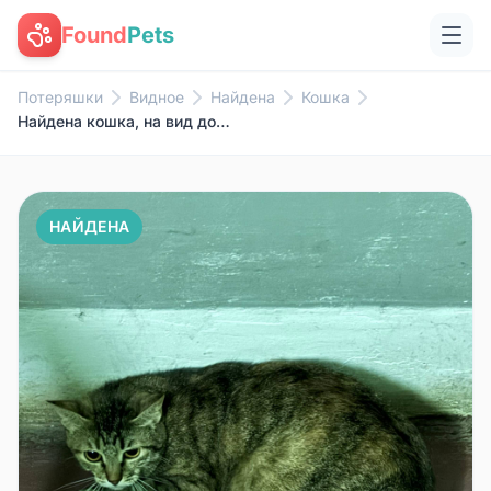
Found
Pets
Потеряшки
Видное
Найдена
Кошка
Найдена кошка, на вид домашняя...
НАЙДЕНА