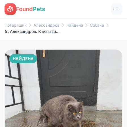
Found
Pets
Потеряшки
Александров
Найдена
Собака
❗️г. Александров. К магазину в...
НАЙДЕНА