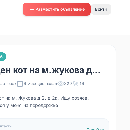
Разместить объявление
Войти
А
ен кот на м.жукова д...
артовск
6 месяцев назад
329
46
т на м. Жукова д 2, д 2а. Ищу хозяев.
ся у меня на передержке
нтакты
Перейти