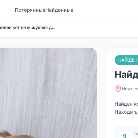
Потерянные
Найденные
айден кот на м.жукова д...
НАЙДЕН
Найд
Нижнев
Найден ко
Находить
Ко