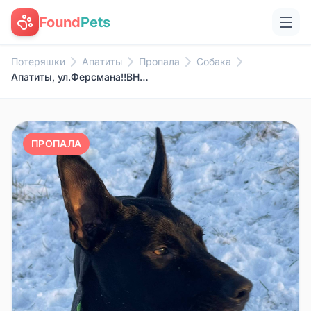
Found
Pets
Потеряшки
Апатиты
Пропала
Собака
Апатиты, ул.Ферсмана‼️ВНИМАНИЕ...
ПРОПАЛА