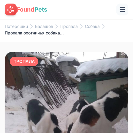
Found
Pets
Потеряшки
Балашов
Пропала
Собака
Пропала охотничья собака.( на ...
ПРОПАЛА