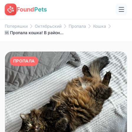
Found
Pets
Потеряшки
Октябрьский
Пропала
Кошка
🆘 Пропала кошка! В районе ул.....
ПРОПАЛА