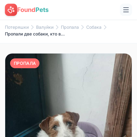
Found
Pets
Потеряшки
Валуйки
Пропала
Собака
Пропали две собаки, кто видел ...
ПРОПАЛА