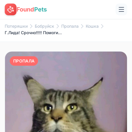
Found
Pets
Потеряшки
Бобруйск
Пропала
Кошка
Г.Лида! Срочно!!!!! Помогите, ...
ПРОПАЛА