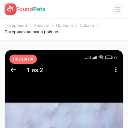
Found
Pets
Потеряшки
Алнаши
Пропала
Собака
Потерялся щенок в районе школы
ПРОПАЛА