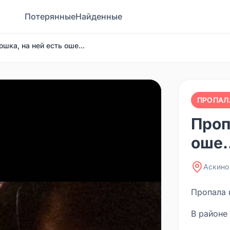
Потерянные
Найденные
шка, на ней есть оше...
ПРОПАЛ
Проп
оше.
Аскино
Пропала 
В районе