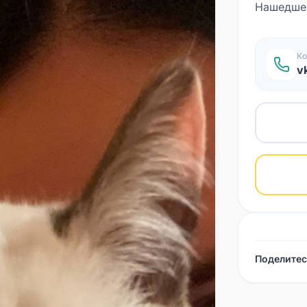
Нашедшем
Ко
v
Поделитес