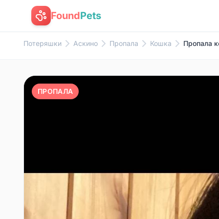
Found
Pets
Потеряшки
Аскино
Пропала
Кошка
Пропала ко
ПРОПАЛА