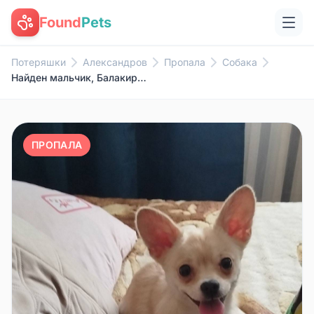
Found
Pets
Потеряшки
Александров
Пропала
Собака
Найден мальчик, Балакирево
ПРОПАЛА