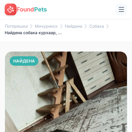
Found
Pets
Потеряшки
Мичуринск
Найдена
Собака
Найдена собака курхаар, Мичуринск
НАЙДЕНА