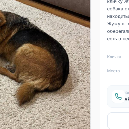
кличку Ж
собака с
находить
Жужу в т
оберегали
есть о не
Кличка
Место
Ко
v