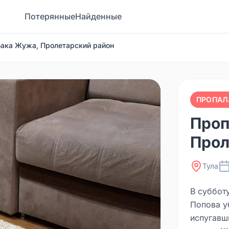
Потерянные
Найденные
бака Жужа, Пролетарский район
ПРОПАЛ
Проп
Прол
Тула
В субботу
Попова у
испугавш