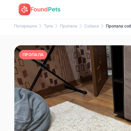
Found
Pets
Потеряшки
Тула
Пропала
Собака
Пропала со
ПРОПАЛА