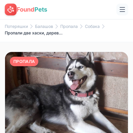
Found
Pets
Потеряшки
Балашов
Пропала
Собака
Пропали две хаски, деревня Никольевка
ПРОПАЛА