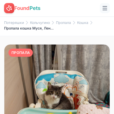
Found
Pets
Потеряшки
Кольчугино
Пропала
Кошка
Пропала кошка Муся, Лененский
ПРОПАЛА