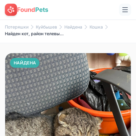
Found
Pets
Потеряшки
Куйбышев
Найдена
Кошка
Найден кот, район телевышки, ул. Зелёная
НАЙДЕНА