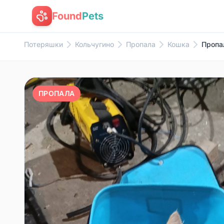
Found
Pets
Потеряшки
Кольчугино
Пропала
Кошка
Пропа
ПРОПАЛА