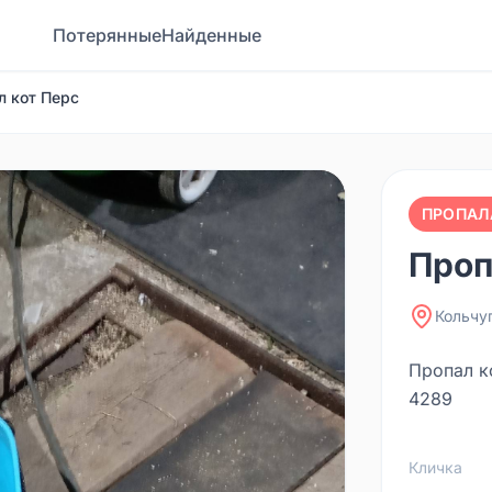
Потерянные
Найденные
л кот Перс
ПРОПАЛ
Проп
Кольчу
Пропал ко
4289
Кличка