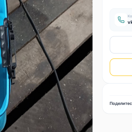
Ко
v
Поделитес