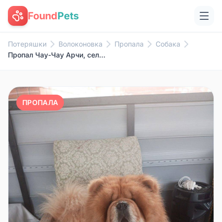
Found
Pets
Потеряшки
Волоконовка
Пропала
Собака
Пропал Чау-Чау Арчи, село Осколище
ПРОПАЛА