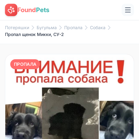
Found
Pets
Потеряшки
Бугульма
Пропала
Собака
Пропал щенок Микки, СУ-2
ПРОПАЛА