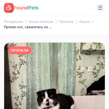
Found
Pets
Потеряшки
Белая Калитва
Пропала
Кошка
Пропал кот, свяжитесь по номеру 89895354540
ПРОПАЛА