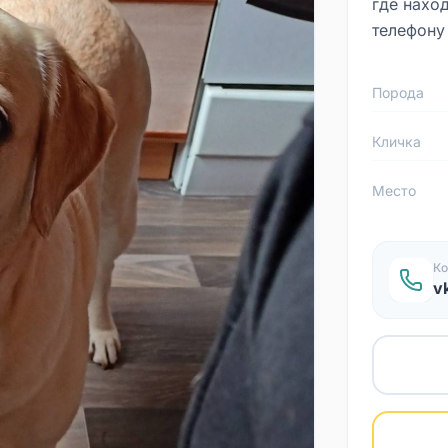
где нахо
телефону
Порода
Кличка
Место
Ко
v