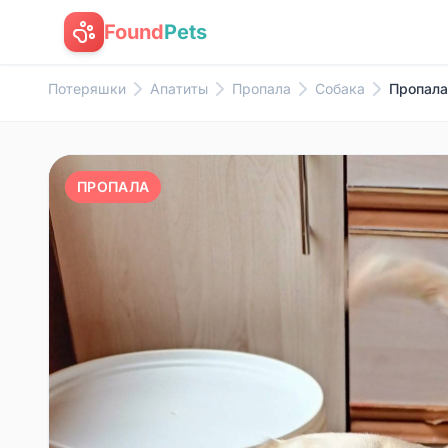
Found
Pets
Потеряшки
Апатиты
Пропала
Собака
Пропала
ПРОПАЛА