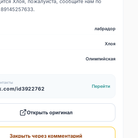
дится Хлоя, пожалуйста, сообщите нам по
 89145257633.
лабрадор
Хлоя
Олимпийская
нтакты
Перейти
k.com/id3922762
Открыть оригинал
Закрыть через комментарий