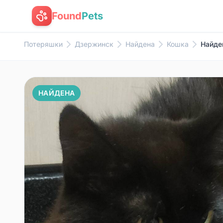
Found
Pets
Потеряшки
Дзержинск
Найдена
Кошка
Найде
НАЙДЕНА