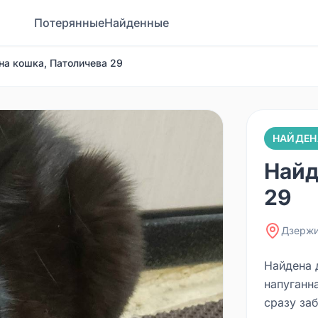
Потерянные
Найденные
на кошка, Патоличева 29
НАЙДЕН
Найд
29
Дзержи
Найдена 
напуганна
сразу за