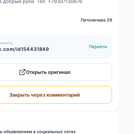
в добрые руки. Тел. +79307130876
Патоличева 29
нтакты
Перейти
k.com/id154431849
Открыть оригинал
Закрыть через комментарий
ь объявлением в социальных сетях