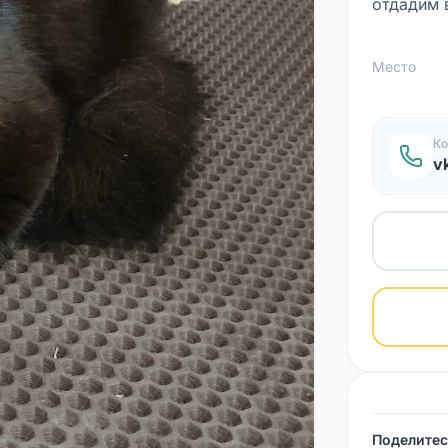
отдадим 
Место
Ко
v
Поделитес