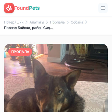
Found
Pets
Потеряшки
Апатиты
Пропала
Собака
Пропал Байкал, район Сидоренко
ПРОПАЛА