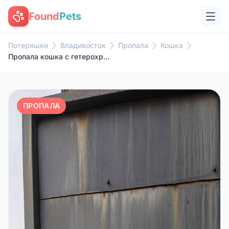
Found
Pets
Потеряшки
Владивосток
Пропала
Кошка
Пропала кошка с гетерохромией, район Даоли
ПРОПАЛА