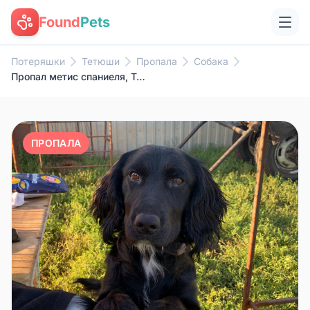
Found
Pets
Потеряшки
Тетюши
Пропала
Собака
Пропал метис спаниеля, Тетюшский район
ПРОПАЛА