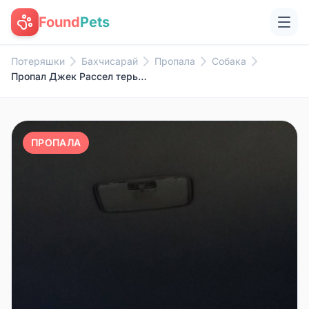
Found
Pets
Потеряшки
Бахчисарай
Пропала
Собака
Пропал Джек Рассел терьер, район ж/д вокзала
ПРОПАЛА