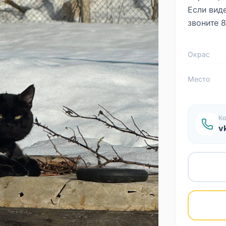
Если виде
звоните 
Окрас
Место
Ко
v