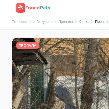
Found
Pets
Потеряшки
Струнино
Пропала
Кошка
Пропал 
ПРОПАЛА