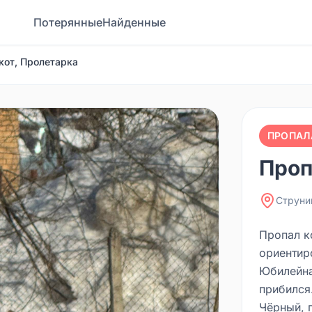
Потерянные
Найденные
кот, Пролетарка
ПРОПАЛ
Проп
Струни
Пропал к
ориентир
Юбилейна
прибился
Чёрный, п