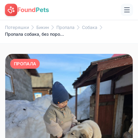
Found
Pets
Потеряшки
Бикин
Пропала
Собака
Пропала собака, без породы, без особых примет
ПРОПАЛА