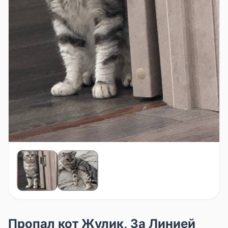
Пропал кот Жулик, За Линией