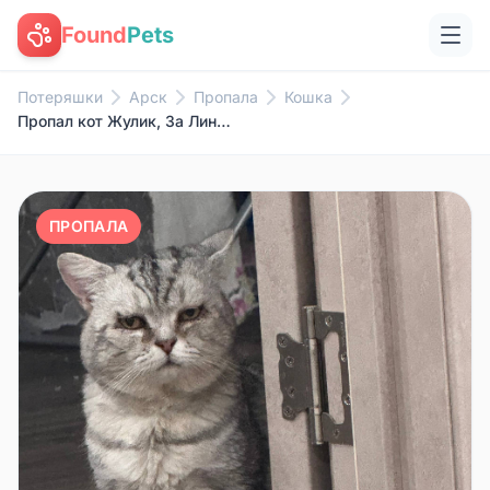
Found
Pets
Потеряшки
Арск
Пропала
Кошка
Пропал кот Жулик, За Линией
ПРОПАЛА