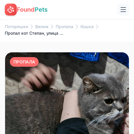
Found
Pets
Потеряшки
Велиж
Пропала
Кошка
Пропал кот Степан, улица Коммунальная
ПРОПАЛА