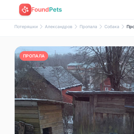
Found
Pets
Потеряшки
Александров
Пропала
Собака
Про
ПРОПАЛА