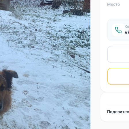
Место
Ко
v
Поделитес