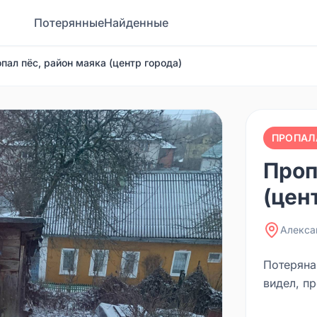
Потерянные
Найденные
пал пёс, район маяка (центр города)
ПРОПАЛ
Проп
(цен
Алекса
Потеряна
видел, п