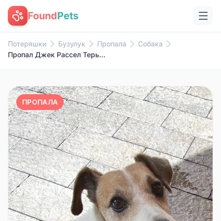
Found
Pets
Потеряшки
Бузулук
Пропала
Собака
Пропал Джек Рассел Терьер, центр города
ПРОПАЛА