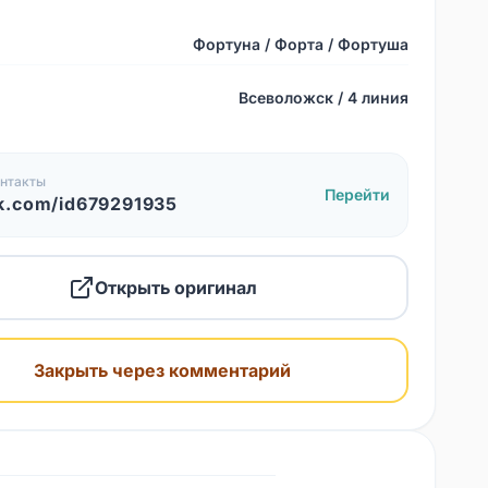
Фортуна / Форта / Фортуша
Всеволожск / 4 линия
нтакты
Перейти
k.com/id679291935
Открыть оригинал
Закрыть через комментарий