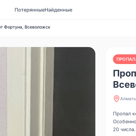
Потерянные
Найденные
от Фортуна, Всеволожск
ПРОПАЛ
Проп
Всев
Алмат
Пропал к
Особенно
20 числа.