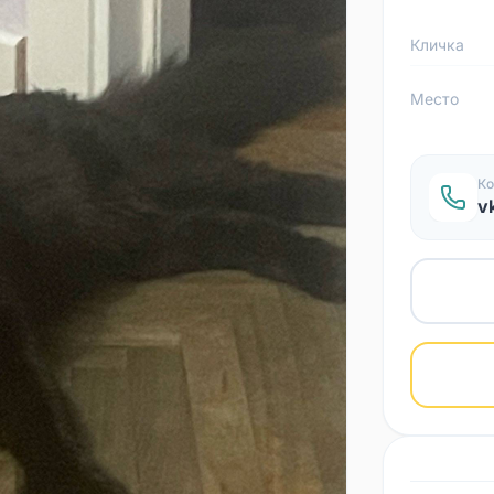
Кличка
Место
Ко
v