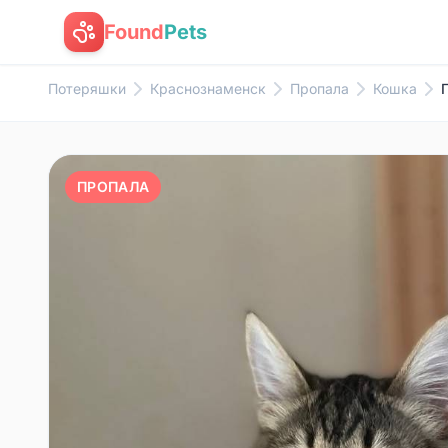
Found
Pets
Потеряшки
Краснознаменск
Пропала
Кошка
ПРОПАЛА