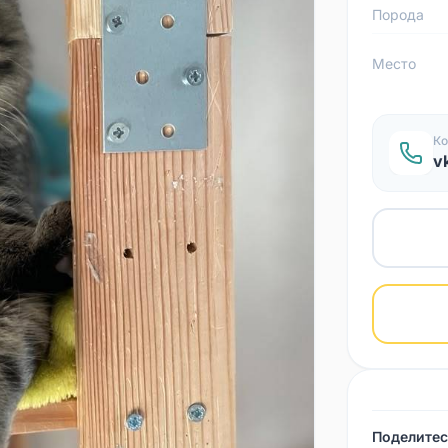
Порода
Место
Ко
v
Поделитес