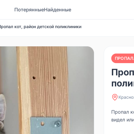
Потерянные
Найденные
Пропал кот, район детской поликлиники
ПРОПАЛ
Проп
поли
Красно
Пропал ко
видел или