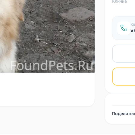
Кличка
Ко
v
Поделитес