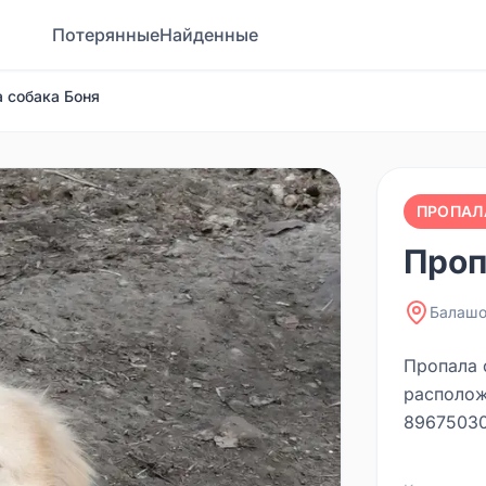
Потерянные
Найденные
 собака Боня
ПРОПАЛ
Проп
Балашо
Пропала с
располож
89675030